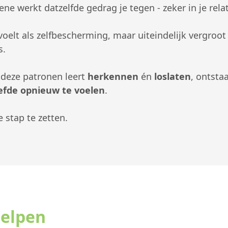
ne werkt datzelfde gedrag je tegen - zeker in je relat
oelt als zelfbescherming, maar uiteindelijk vergroot
s.
 deze patronen leert
herkennen
én
loslaten
, ontsta
iefde opnieuw te voelen
.
e stap te zetten.
helpen