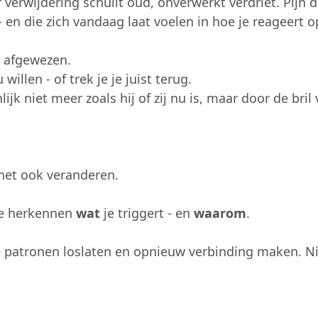
f verwijdering schuilt oud, onverwerkt verdriet. Pijn 
- en die zich vandaag laat voelen in hoe je reageert op
el afgewezen.
willen - of trek je je juist terug.
nlijk niet meer zoals hij of zij nu is, maar door de bri
e het ook veranderen.
 je herkennen
wat
je triggert - en
waarom
.
e patronen loslaten en opnieuw verbinding maken. Nie