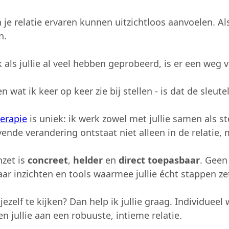
n je relatie ervaren kunnen uitzichtloos aanvoelen. A
n.
als jullie al veel hebben geprobeerd, is er een weg v
n wat ik keer op keer zie bij stellen - is dat de sleutel
herapie
is uniek: ik werk zowel met jullie samen als st
jvende verandering ontstaat niet alleen in de relatie, m
nzet is
concreet
,
helder
en
direct toepasbaar
. Geen
r inzichten en tools waarmee jullie écht stappen ze
 jezelf te kijken? Dan help ik jullie graag. Individuee
 jullie aan een robuuste, intieme relatie.