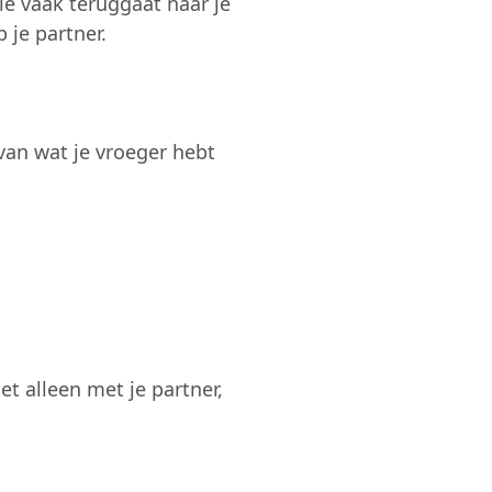
die vaak teruggaat naar je
 je partner.
l van wat je vroeger hebt
t alleen met je partner,