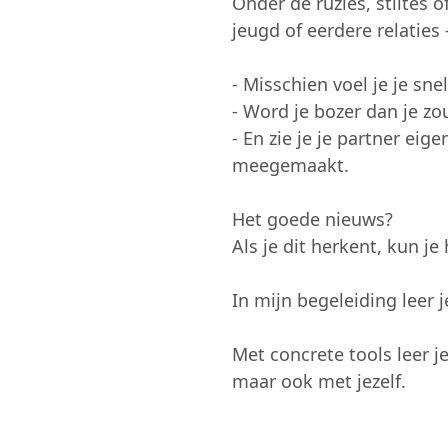
Onder de ruzies, stiltes o
jeugd of eerdere relaties 
- Misschien voel je je sn
- Word je bozer dan je zou 
- En zie je je partner eige
meegemaakt.
Het goede nieuws?
Als je dit herkent, kun j
In mijn begeleiding leer
Met concrete tools leer j
maar ook met jezelf.