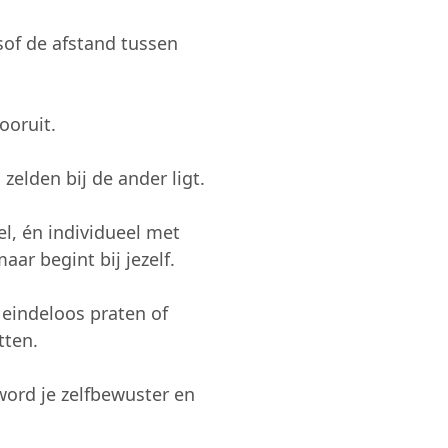
lsof de afstand tussen
ooruit.
 zelden bij de ander ligt.
el, én individueel met
aar begint bij jezelf.
 eindeloos praten of
tten.
l word je zelfbewuster en